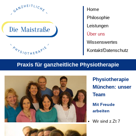
Home
Philosophie
Leistungen
Über uns
Wissenswertes
Kontakt/Datenschutz
Praxis für ganzheitliche Physiotherapie
Physiotherapie
München: unser
Team
Mit Freude
arbeiten
Wir sind z.Zt 7